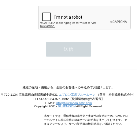
繊維の産地・備後から、全国のお客様へ心を込めてお届けします。
〒720-1134 広島県福山市駅家町中島931
エプロン工房ブルームーン
（運営：松川繊維株式会社）
TEL&FAX: 084-976-1592【松川繊維(株)代表番号】
E-Mail:
info@bluemoon-cafe.com
Copyright 2001-
BLUEMOON
All Right Reserved.
当サイトでは、通信情報の暗号化と実在性の証明のため、GMOグロ
ーバルサイン株式会社のSSLサーバ証明書を使用しております。 セ
キュアシールより、サーバ証明書の検証結果をご確認ください。